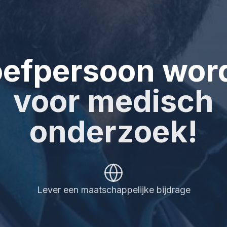
oefpersoon wor
voor medisch
onderzoek!
Help mee aan betere gezondheidszorg