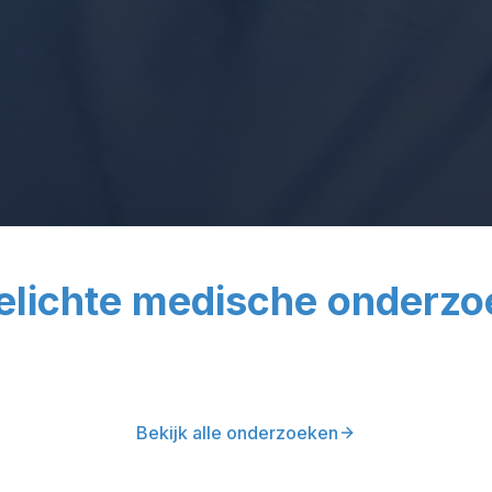
elichte medische onderz
Bekijk alle onderzoeken