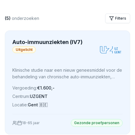
(
5
)
onderzoeken
Filters
Auto-immuunziekten (IV7)
Uitgelicht
Klinische studie naar een nieuw geneesmiddel voor de
behandeling van chronische auto-immuunziekten,
waarbij toediening via infuus of injectie wordt
Vergoeding:
€1.600,-
onderzocht.
Centrum:
UZGENT
Locatie:
Gent
🇧🇪
18
-
65
jaar
Gezonde proefpersonen