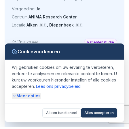
deelnemen.
Vergoeding:
Ja
Centrum:
ANIMA Research Center
Locatie:
Alken
🇧🇪
,
Diepenbeek
🇧🇪
18
-
70
jaar
Patiëntenstudie
Cookievoorkeuren
Wij gebruiken cookies om uw ervaring te verbeteren,
Alcoholgebruik
verkeer te analyseren en relevante content te tonen. U
kunt uw voorkeuren hieronder instellen of alle cookies
accepteren.
Lees ons privacybeleid
.
Klinische studie naar een nieuw middel dat kan helpen
Meer opties
om alcoholgebruik onder controle te houden.
Vergoeding:
Ja
Alleen functioneel
Alles accepteren
Centrum:
ANIMA Research Center
Locatie:
Alken
🇧🇪
,
Diepenbeek
🇧🇪