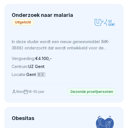
Onderzoek naar malaria
Uitgelicht
In deze studie wordt een nieuw geneesmiddel (MK-
3868) onderzocht dat wordt ontwikkeld voor de
behandeling van malaria, een infectieziekte die wordt
Vergoeding:
€4.100,-
veroorzaakt door parasieten die via muggenbeten
Centrum:
UZ Gent
worden overgedragen.
Locatie:
Gent
🇧🇪
Man
18
-
55
jaar
Gezonde proefpersonen
Obesitas