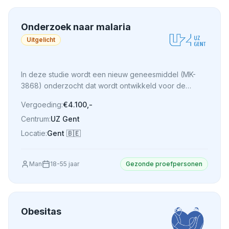
Onderzoek naar malaria
Uitgelicht
In deze studie wordt een nieuw geneesmiddel (MK-
3868) onderzocht dat wordt ontwikkeld voor de
behandeling van malaria, een infectieziekte die wordt
Vergoeding:
€4.100,-
veroorzaakt door parasieten die via muggenbeten
Centrum:
UZ Gent
worden overgedragen.
Locatie:
Gent
🇧🇪
Man
18
-
55
jaar
Gezonde proefpersonen
Obesitas