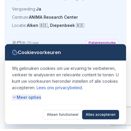
deelnemen.
Vergoeding:
Ja
Centrum:
ANIMA Research Center
Locatie:
Alken
🇧🇪
,
Diepenbeek
🇧🇪
18
-
70
jaar
Patiëntenstudie
Cookievoorkeuren
Wij gebruiken cookies om uw ervaring te verbeteren,
Alcoholgebruik
verkeer te analyseren en relevante content te tonen. U
kunt uw voorkeuren hieronder instellen of alle cookies
accepteren.
Lees ons privacybeleid
.
Klinische studie naar een nieuw middel dat kan helpen
Meer opties
om alcoholgebruik onder controle te houden.
Vergoeding:
Ja
Alleen functioneel
Alles accepteren
Centrum:
ANIMA Research Center
Locatie:
Alken
🇧🇪
,
Diepenbeek
🇧🇪